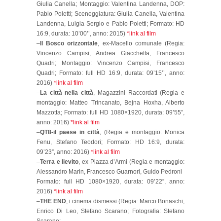
Giulia Canella; Montaggio: Valentina Landenna, DOP:
Pablo Poletti; Sceneggiatura: Giulia Canella, Valentina
Landenna, Luigia Sergio e Pablo Poletti; Formato: HD
16:9, durata: 10’00’’, anno: 2015)
*link al film
–
Il Bosco orizzontale
, ex-Macello comunale (Regia:
Vincenzo Campisi, Andrea Giacchetta, Francesco
Quadri; Montaggio: Vincenzo Campisi, Francesco
Quadri; Formato: full HD 16:9, durata: 09’15’’, anno:
2016)
*link al film
–
La città nella città
, Magazzini Raccordati (Regia e
montaggio: Matteo Trincanato, Bejna Hoxha, Alberto
Mazzotta; Formato: full HD 1080×1920, durata: 09’55”,
anno: 2016)
*link al film
–
QT8-il paese in città
, (Regia e montaggio: Monica
Fenu, Stefano Teodori; Formato: HD 16:9, durata:
09’23”, anno: 2016)
*link al film
–
Terra e lievito
, ex Piazza d’Armi (Regia e montaggio:
Alessandro Marin, Francesco Guarnori, Guido Pedroni
Formato: full HD 1080×1920, durata: 09’22”, anno:
2016)
*link al film
–
THE END
, i cinema dismessi (Regia: Marco Bonaschi,
Enrico Di Leo, Stefano Scarano; Fotografia: Stefano