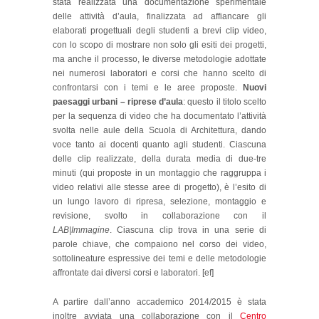
stata realizzata una documentazione sperimentale
delle attività d’aula, finalizzata ad affiancare gli
elaborati progettuali degli studenti a brevi clip video,
con lo scopo di mostrare non solo gli esiti dei progetti,
ma anche il processo, le diverse metodologie adottate
nei numerosi laboratori e corsi che hanno scelto di
confrontarsi con i temi e le aree proposte.
Nuovi
paesaggi urbani – riprese d’aula
: questo il titolo scelto
per la sequenza di video che ha documentato l’attività
svolta nelle aule della Scuola di Architettura, dando
voce tanto ai docenti quanto agli studenti. Ciascuna
delle clip realizzate, della durata media di due-tre
minuti (qui proposte in un montaggio che raggruppa i
video relativi alle stesse aree di progetto), è l’esito di
un lungo lavoro di ripresa, selezione, montaggio e
revisione, svolto in collaborazione con il
LAB|Immagine
. Ciascuna clip trova in una serie di
parole chiave, che compaiono nel corso dei video,
sottolineature espressive dei temi e delle metodologie
affrontate dai diversi corsi e laboratori. [ef]
A partire dall’anno accademico 2014/2015 è stata
inoltre avviata una collaborazione con il
Centro