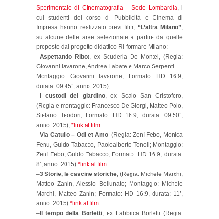
Sperimentale di Cinematografia – Sede Lombardia
, i
cui studenti del corso di Pubblicità e Cinema di
Impresa hanno realizzato brevi film,
“L’altra Milano”
,
su alcune delle aree selezionate a partire da quelle
proposte dal progetto didattico Ri-formare Milano:
–
Aspettando Ribot
, ex Scuderia De Montel, (Regia:
Giovanni Iavarone, Andrea Labate e Marco Serpenti;
Montaggio: Giovanni Iavarone; Formato: HD 16:9,
durata: 09’45”, anno: 2015);
–
I custodi del giardino
, ex Scalo San Cristoforo,
(Regia e montaggio: Francesco De Giorgi, Matteo Polo,
Stefano Teodori; Formato: HD 16:9, durata: 09’50”,
anno: 2015);
*link al film
–
Via Catullo – Odi et Amo
, (Regia: Zenì Febo, Monica
Fenu, Guido Tabacco, Paoloalberto Tonoli; Montaggio:
Zenì Febo, Guido Tabacco; Formato: HD 16:9, durata:
8’, anno: 2015)
*link al film
–
3 Storie, le cascine storiche
, (Regia: Michele Marchi,
Matteo Zanin, Alessio Bellunato; Montaggio: Michele
Marchi, Matteo Zanin; Formato: HD 16:9, durata: 11’,
anno: 2015)
*link al film
–
Il tempo della Borletti
, ex Fabbrica Borletti (Regia: